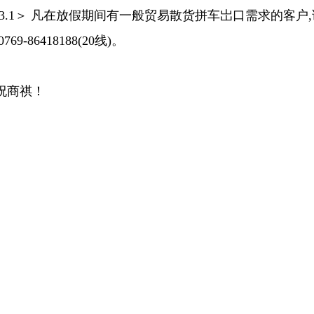
3.1＞ 凡在放假期间有一般贸易散货拼车岀口需求的客户
0769-86418188(20线)。
祝商祺！