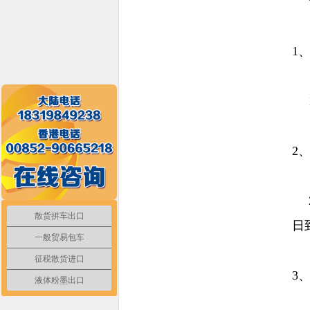
1
2
散货拼车出口
日
一般贸易包车
征税散货进口
3
液体粉墨出口