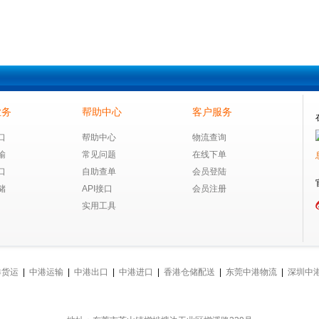
业务
帮助中心
客户服务
口
帮助中心
物流查询
输
常见问题
在线下单
口
自助查单
会员登陆
储
API接口
会员注册
实用工具
港货运
|
中港运输
|
中港出口
|
中港进口
|
香港仓储配送
|
东莞中港物流
|
深圳中